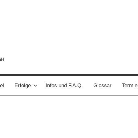
bH
el
Erfolge
Infos und F.A.Q.
Glossar
Termin