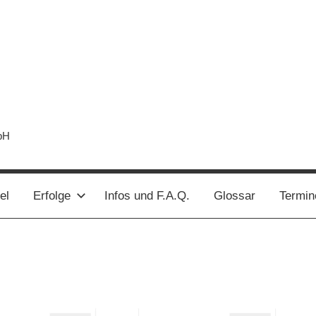
bH
el
Erfolge
Infos und F.A.Q.
Glossar
Termin