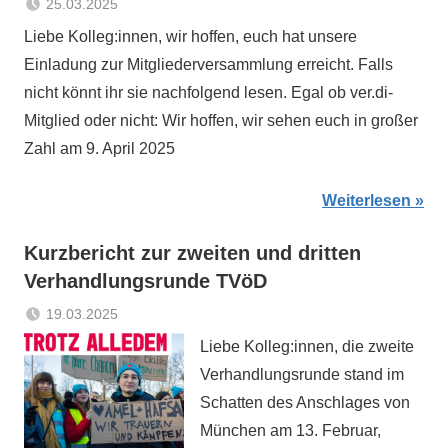
25.03.2025
Sabrina
Aktuelles
Liebe Kolleg:innen, wir hoffen, euch hat unsere
Matthes
Einladung zur Mitgliederversammlung erreicht. Falls
nicht könnt ihr sie nachfolgend lesen. Egal ob ver.di-
Mitglied oder nicht: Wir hoffen, wir sehen euch in großer
Zahl am 9. April 2025
Weiterlesen
Kurzbericht zur zweiten und dritten
Verhandlungsrunde TVöD
19.03.2025
Sabrina
Aktuelles
Liebe Kolleg:innen, die zweite
Matthes
Verhandlungsrunde stand im
Schatten des Anschlages von
München am 13. Februar,