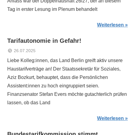
Anlass war der Doppelhaushalt 26/27, der an diesem
Tag in erster Lesung im Plenum behandelt
Weiterlesen
Tarifautonomie in Gefahr!
26.07.2025
Sabrina
Aktuelles
Liebe Kolleg:innen, das Land Berlin greift aktiv unsere
Matthes
Haustarifverträge an! Der Staatssekretär für Soziales,
Aziz Bozkurt, behauptet, dass die Persönlichen
Assistent:innen zu hoch eingruppiert seien.
Finanzsenator Stefan Evers möchte gutachterlich prüfen
lassen, ob das Land
Weiterlesen
Bundestarifkommission stimmt