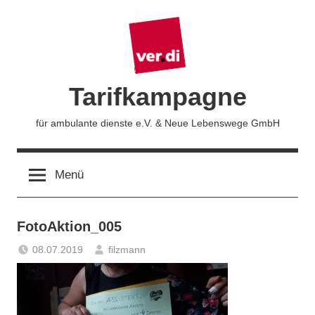
Zum
Inhalt
springen
Tarifkampagne
für ambulante dienste e.V. & Neue Lebenswege GmbH
Menü
FotoAktion_005
08.07.2019
filzmann