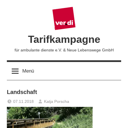
Zum
Inhalt
springen
Tarifkampagne
für ambulante dienste e.V. & Neue Lebenswege GmbH
Menü
Landschaft
07.11.2018
Katja Porscha