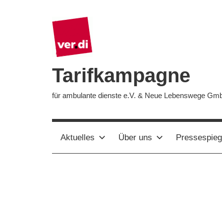
Zum
Inhalt
springen
Tarifkampagne
für ambulante dienste e.V. & Neue Lebenswege Gm
Aktuelles
Über uns
Pressespieg