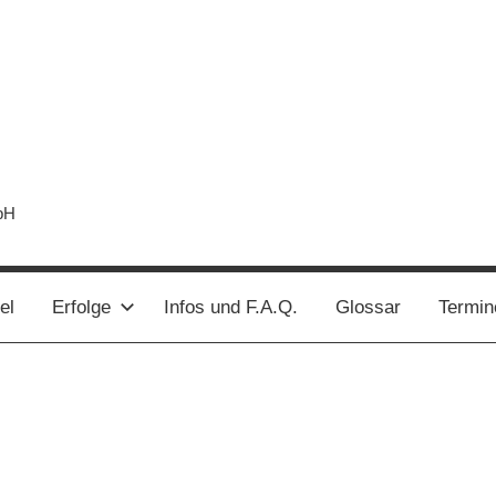
bH
el
Erfolge
Infos und F.A.Q.
Glossar
Termin