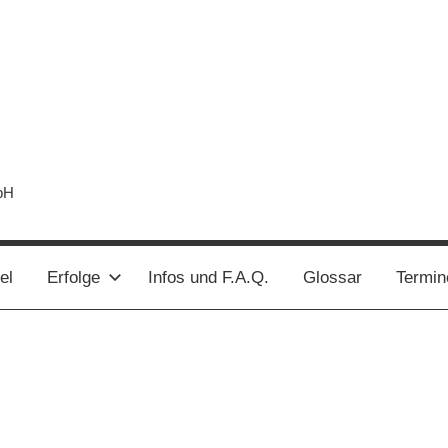
bH
el
Erfolge
Infos und F.A.Q.
Glossar
Termin