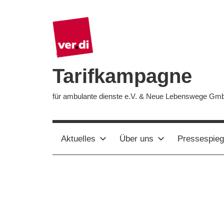
Zum
Inhalt
springen
Tarifkampagne
für ambulante dienste e.V. & Neue Lebenswege Gm
Aktuelles
Über uns
Pressespieg