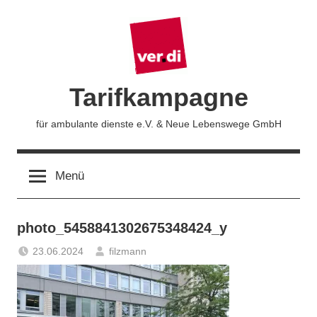
Zum
Inhalt
springen
Tarifkampagne
für ambulante dienste e.V. & Neue Lebenswege GmbH
Menü
photo_5458841302675348424_y
23.06.2024
filzmann