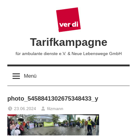
Zum
Inhalt
springen
Tarifkampagne
für ambulante dienste e.V. & Neue Lebenswege GmbH
Menü
photo_5458841302675348433_y
23.06.2024
filzmann