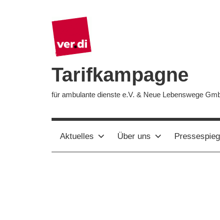
Zum
Inhalt
springen
Tarifkampagne
für ambulante dienste e.V. & Neue Lebenswege Gm
Aktuelles
Über uns
Pressespieg