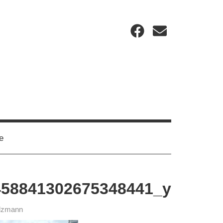
Facebook
Email
e
458841302675348441_y
ilzmann