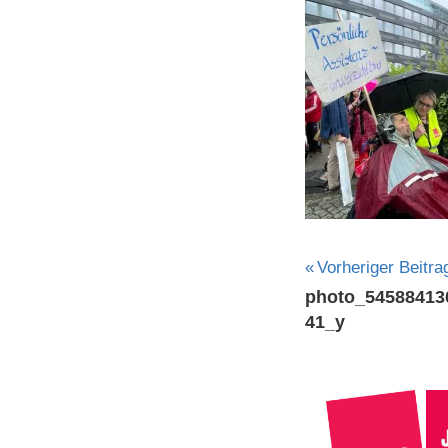
Beitragsna
Vorheriger Beitra
photo_54588413
41_y