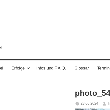
bH
el
Erfolge
Infos und F.A.Q.
Glossar
Termin
photo_5
23.06.2024
f