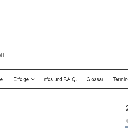
bH
el
Erfolge
Infos und F.A.Q.
Glossar
Termin