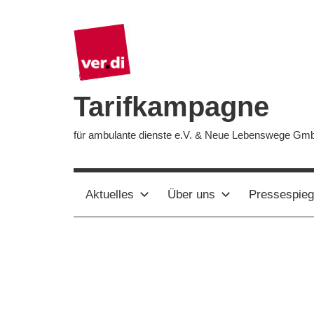
Zum
Inhalt
springen
Tarifkampagne
für ambulante dienste e.V. & Neue Lebenswege Gm
Aktuelles
Über uns
Pressespieg