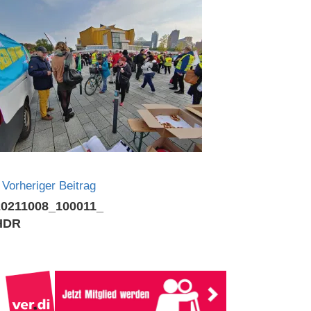
Beitragsnavigation
Vorheriger Beitrag
20211008_100011_
HDR