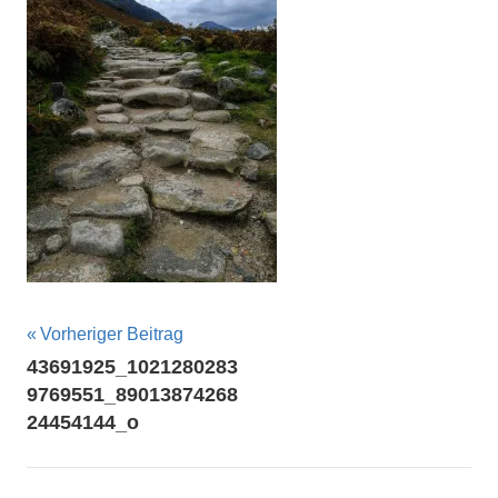
Beitragsnavigation
Vorheriger Beitrag
43691925_1021280283
9769551_89013874268
24454144_o