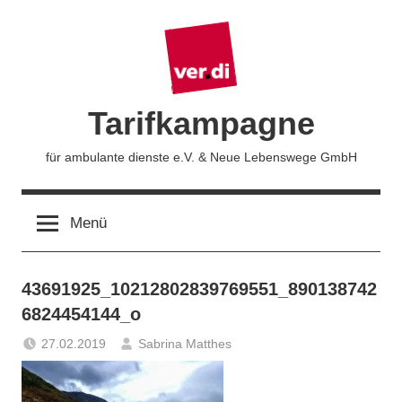
Zum
Inhalt
springen
Tarifkampagne
für ambulante dienste e.V. & Neue Lebenswege GmbH
Menü
43691925_10212802839769551_890138742
6824454144_o
27.02.2019
Sabrina Matthes