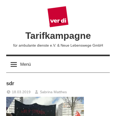
Zum
Inhalt
springen
Tarifkampagne
für ambulante dienste e.V. & Neue Lebenswege GmbH
Menü
sdr
18.03.2019
Sabrina Matthes