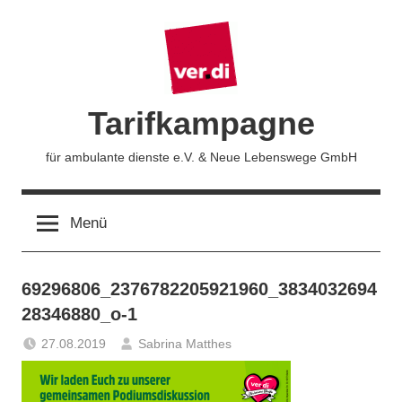
Zum
Inhalt
springen
Tarifkampagne
für ambulante dienste e.V. & Neue Lebenswege GmbH
Menü
69296806_2376782205921960_3834032694
28346880_o-1
27.08.2019
Sabrina Matthes