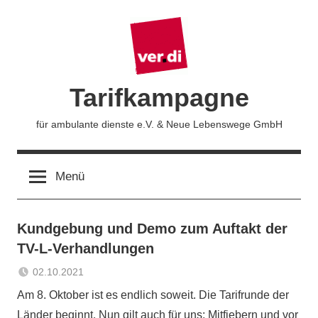
Zum
Inhalt
springen
Tarifkampagne
für ambulante dienste e.V. & Neue Lebenswege GmbH
Menü
Kundgebung und Demo zum Auftakt der
TV-L-Verhandlungen
02.10.2021
Sabrina
Aktuelles
Am 8. Oktober ist es endlich soweit. Die Tarifrunde der
Matthes
Länder beginnt. Nun gilt auch für uns: Mitfiebern und vor