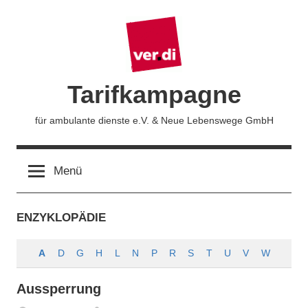
Zum
Inhalt
springen
Tarifkampagne
für ambulante dienste e.V. & Neue Lebenswege GmbH
Menü
ENZYKLOPÄDIE
A
D
G
H
L
N
P
R
S
T
U
V
W
Aussperrung