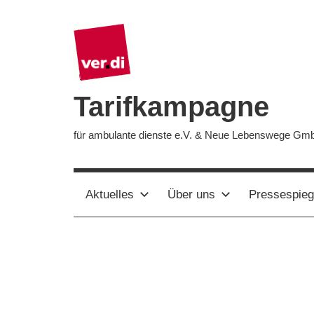
Zum
Inhalt
springen
Tarifkampagne
für ambulante dienste e.V. & Neue Lebenswege Gm
Aktuelles
Über uns
Pressespieg