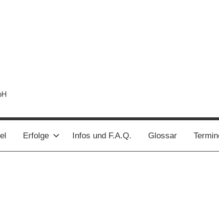
bH
el
Erfolge
Infos und F.A.Q.
Glossar
Termin