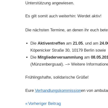
Unterstützung angewiesen.
Es gilt somit auch weiterhin: Werdet aktiv!
Die nächsten Termine, an denen ihr euch betei
Die
Aktiventreffen
am
21.05.
und am
24.0
Köpenicker Straße 30, 10179 Berlin sowie
Die
Mitgliederversammlung
am
08.05.20
(Münzenbergsaal). –> Weitere Informatione
Frühlingshafte, solidarische Grüße!
Eure
Verhandlungskommission
en von ambula
Beitragsnavigation
Vorheriger Beitrag