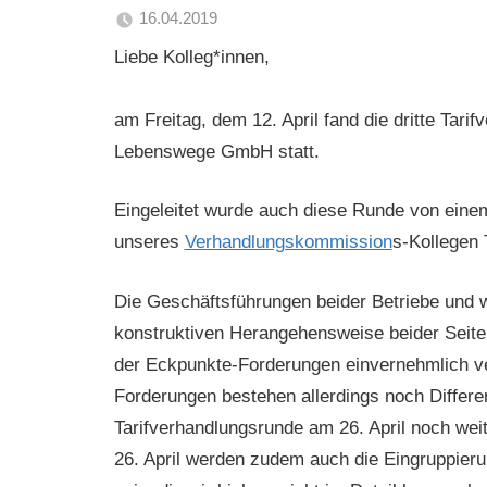
16.04.2019
Sabrina
Von
Liebe Kolleg*innen,
Matthes
Null
auf
am Freitag, dem 12. April fand die dritte Tari
Tarifvertrag
Lebenswege GmbH statt.
Eingeleitet wurde auch diese Runde von ein
unseres
Verhandlungskommission
s-Kollegen
Die Geschäftsführungen beider Betriebe und w
konstruktiven Herangehensweise beider Seiten
der Eckpunkte-Forderungen einvernehmlich ve
Forderungen bestehen allerdings noch Differen
Tarifverhandlungsrunde am 26. April noch we
26. April werden zudem auch die Eingruppie