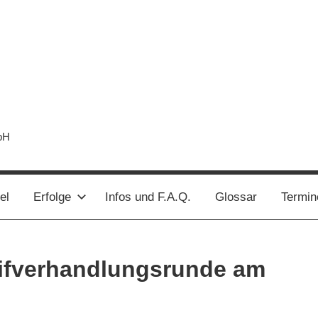
bH
el
Erfolge
Infos und F.A.Q.
Glossar
Termin
arifverhandlungsrunde am