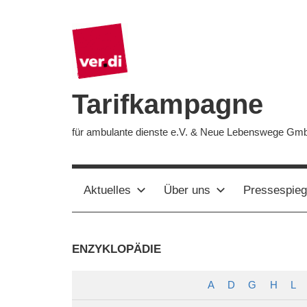
Zum
Inhalt
springen
Tarifkampagne
für ambulante dienste e.V. & Neue Lebenswege Gm
Aktuelles
Über uns
Pressespieg
ENZYKLOPÄDIE
A
D
G
H
L