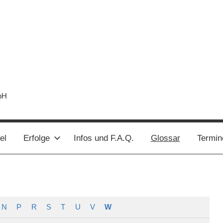
bH
el
Erfolge
Infos und F.A.Q.
Glossar
Termin
N
P
R
S
T
U
V
W